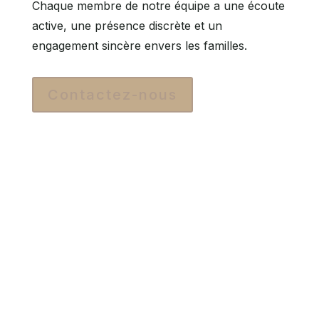
Chaque membre de notre équipe a une écoute
active, une présence discrète et un
engagement sincère envers les familles.
Contactez-nous
Nos engagements
Disponibilité 24/7 – Vous pouvez nous
joindre à tout moment