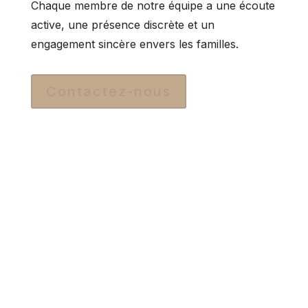
Chaque membre de notre équipe a une écoute
active, une présence discrète et un
engagement sincère envers les familles.
Contactez-nous
Nos engagements
Disponibilité 24/7 – Vous pouvez nous
joindre à tout moment