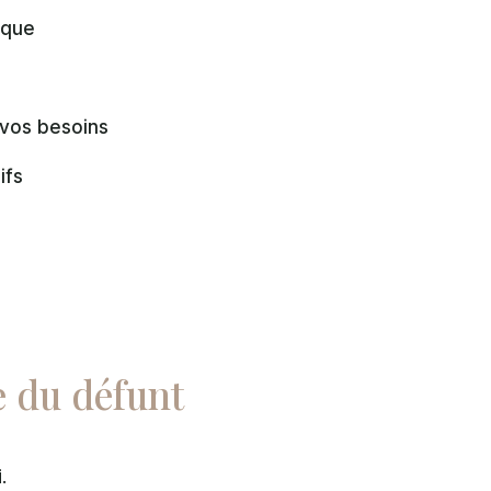
ique
 vos besoins
ifs
e du défunt
.