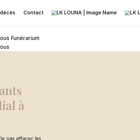
 décès
Contact
nous
Funérarium
nous
ants
ial à
ie pas effacer les