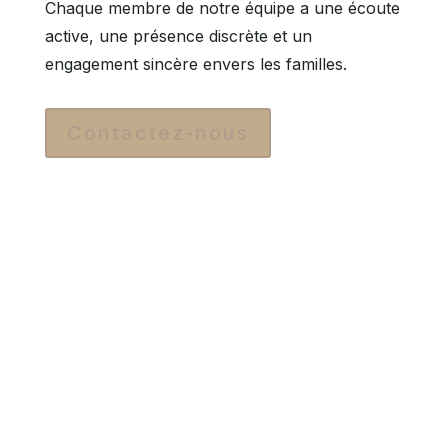
Chaque membre de notre équipe a une écoute
active, une présence discrète et un
engagement sincère envers les familles.
Contactez-nous
Nos engagements
Disponibilité 24/7 – Vous pouvez nous
joindre à tout moment