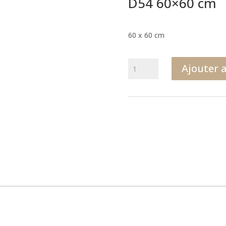
D54 60×60 cm
60 x 60 cm
quantité
Ajouter 
de
D54
60x60
cm