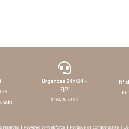

t
Urgences 24h/24 –
N° d
7j/7
9 33
BE 
0492/36 83 94
ouna.be
ts réservés | Powered by Webforce |
Politique de confidentialité
|
Co