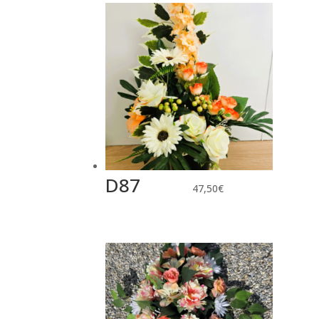
D87
47,50
€