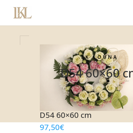
LK LOUNA
D54 60×60 c
D54 60×60 cm
97,50
€