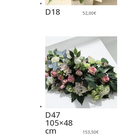
D18
52,00
€
D47
105×48
cm
153,50
€