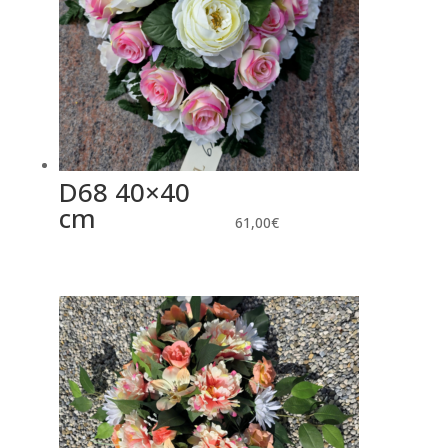
D68 40×40
cm
61,00
€