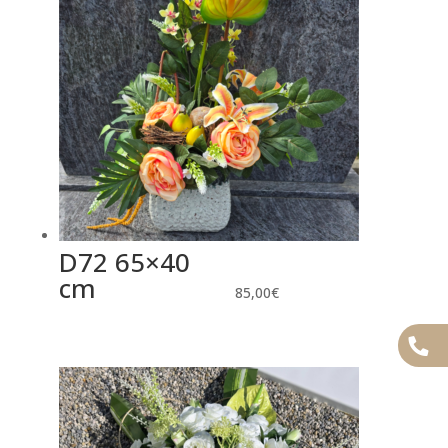
D72 65×40
cm
85,00
€