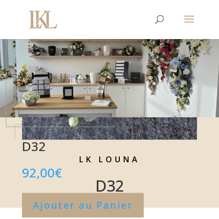
D32
LK LOUNA
92,00
€
D32
Ajouter au Panier