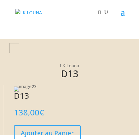
+32 67/33.29.33
LK Louna
LK Louna
D13
D13
138,00
€
Ajouter au Panier