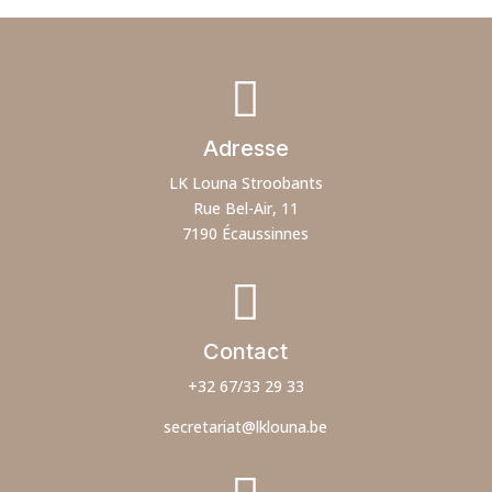

Adresse
LK Louna Stroobants
Rue Bel-Air, 11
7190 Écaussinnes

Contact
+32 67/33 29 33
secretariat@lklouna.be