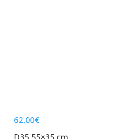
62,00
€
D35 55×35 cm