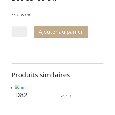
55 x 35 cm
quantité
Ajouter au panier
de
D35
55x35
cm
Produits similaires
D82
76,50
€