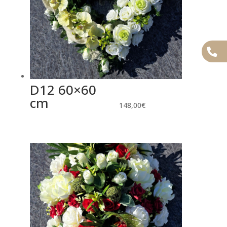
D12 60×60
cm
148,00
€