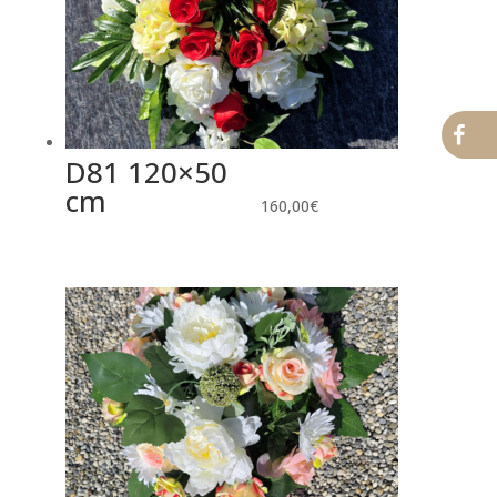
D81 120×50
cm
160,00
€