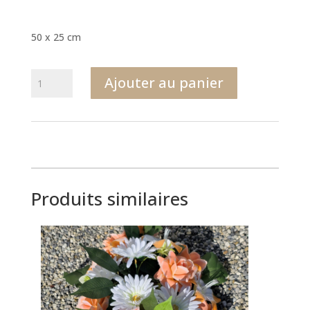
50 x 25 cm
quantité
Ajouter au panier
de
D44
50
x
25
Produits similaires