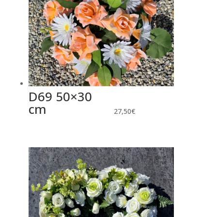
D69 50×30
cm
27,50
€