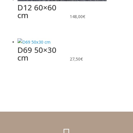
D12 60×60
cm
148,00
€
D69 50×30
cm
27,50
€