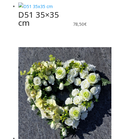
D51 35×35
cm
78,50
€