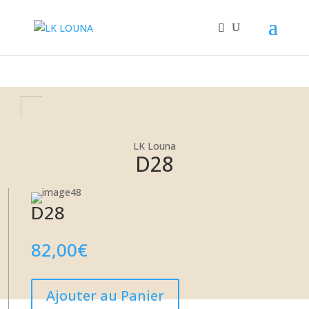
+32 67/33.29.33
LK Louna
LK Louna
D28
D28
82,00
€
Ajouter au Panier