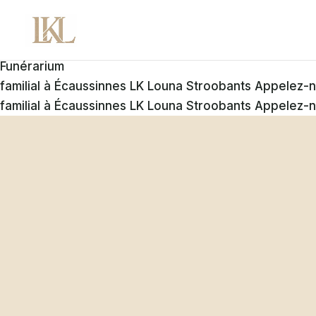
Funérarium
familial à Écaussinnes
LK Louna Stroobants
Appelez-
familial à Écaussinnes
LK Louna Stroobants
Appelez-
LK Louna Stroob
Funérarium famil
Écaussinnes
Chez LK Louna Stroobants, dire adieu ne signif