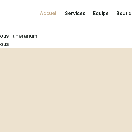
Accueil
Services
Equipe
Bouti
nous
Funérarium
nous
ants
ial à
ie pas effacer les