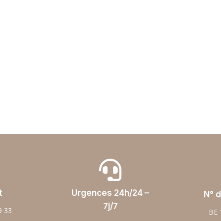

t
Urgences 24h/24 –
N° d
7j/7
9 33
BE 