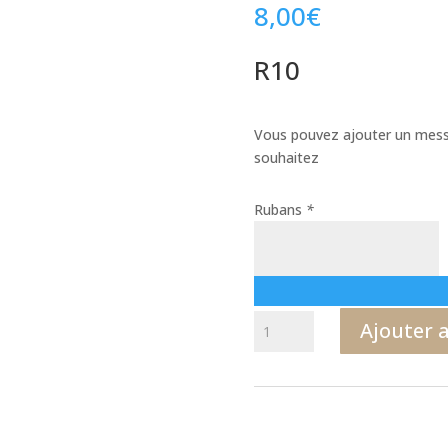
8,00
€
R10
Vous pouvez ajouter un messa
souhaitez
Rubans
*
quantité
Ajouter 
de
R10