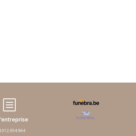
b
’entreprise
1012.954.964