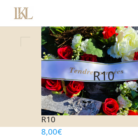
LK LOUNA
R10
R10
8,00
€