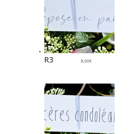
R3
8,00
€