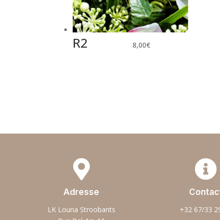
R2
8,00
€


Adresse
Contac
LK Louna Stroobants
+32 67/33 2