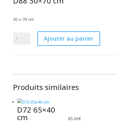
D88 30×70 cm
30 x 70 cm
quantité
Ajouter au panier
de
D88
30x70
cm
Produits similaires
D72 65×40
cm
85,00
€