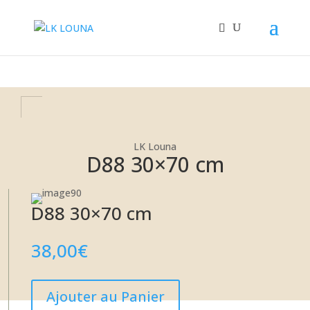
+32 67/33.29.33
LK Louna
LK Louna
D88 30×70 cm
D88 30×70 cm
38,00
€
Ajouter au Panier