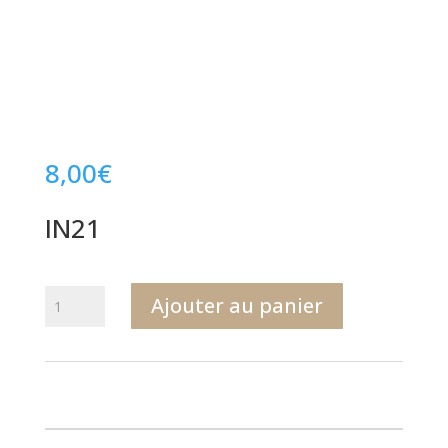
8,00
€
IN21
quantité
Ajouter au panier
de
IN21