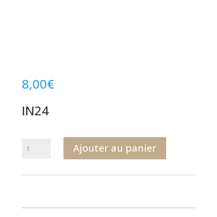
8,00
€
IN24
quantité
Ajouter au panier
de
IN24