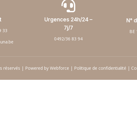

t
Urgences 24h/24 –
N° d
7j/7
9 33
BE 
0492/36 83 94
ouna.be
ts réservés | Powered by Webforce |
Politique de confidentialité
|
Co