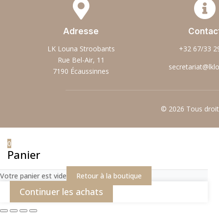


Adresse
Contac
LK Louna Stroobants
+32 67/33 2
Rue Bel-Air, 11
secretariat@lkl
7190 Écaussinnes
© 2026 Tous droi
0
Panier
Votre panier est vide
Retour à la boutique
Continuer les achats