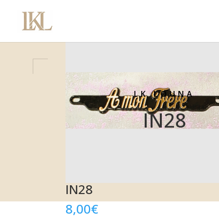
LK LOUNA
IN28
IN28
8,00
€