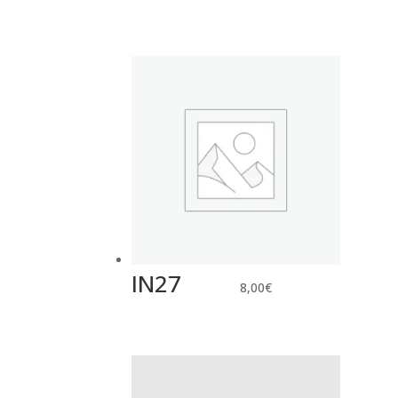
IN27
8,00
€