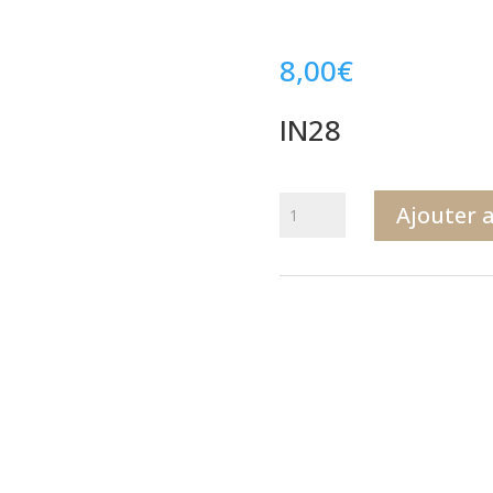
8,00
€
IN28
quantité
Ajouter 
de
IN28