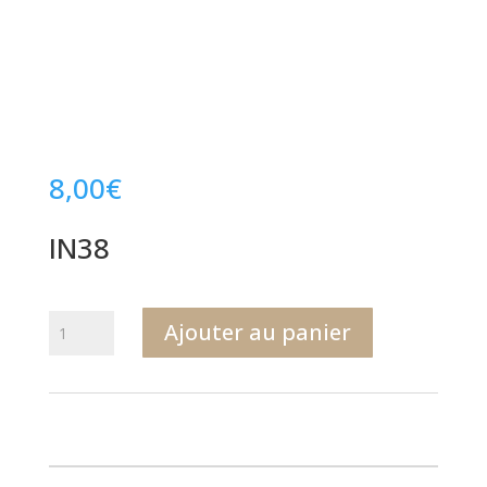
8,00
€
IN38
quantité
Ajouter au panier
de
IN38