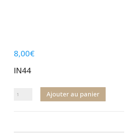
8,00
€
IN44
quantité
Ajouter au panier
de
IN44