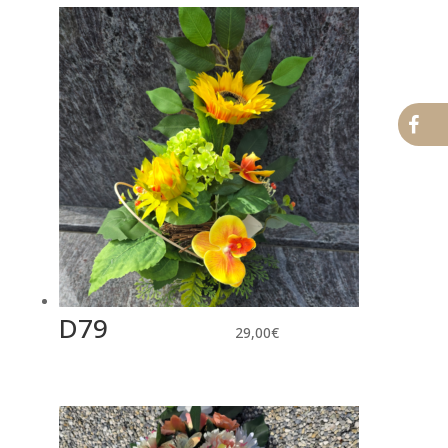
D79
29,00
€