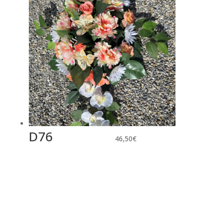
D76
46,50
€