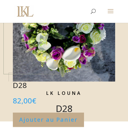
D28
LK LOUNA
82,00
€
D28
Ajouter au Panier