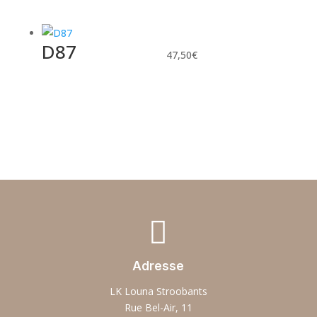
D87
47,50
€

Adresse
LK Louna Stroobants
Rue Bel-Air, 11