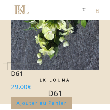
D61
LK LOUNA
29,00
€
D61
Ajouter au Panier