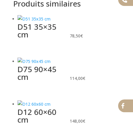
Produits similaires
D51 35×35
cm
78,50
€
D75 90×45
cm
114,00
€
D12 60×60
cm
148,00
€