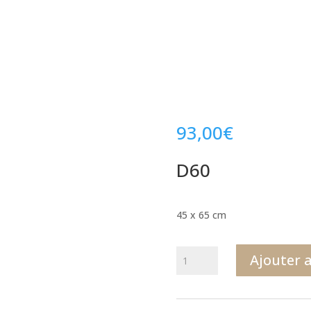
93,00
€
D60
45 x 65 cm
quantité
Ajouter 
de
D60