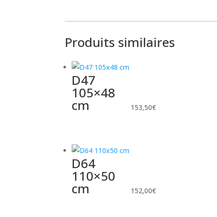
Produits similaires
D47
105×48
cm
153,50
€
D64
110×50
cm
152,00
€