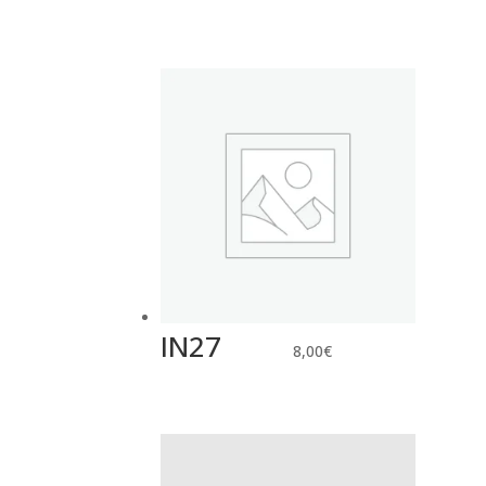
IN27
8,00
€