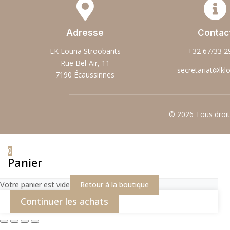


Adresse
Contac
LK Louna Stroobants
+32 67/33 2
Rue Bel-Air, 11
secretariat@lkl
7190 Écaussinnes
© 2026 Tous droi
0
Panier
Votre panier est vide
Retour à la boutique
Continuer les achats