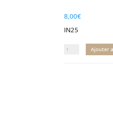
8,00
€
IN25
quantité
Ajouter 
de
IN25