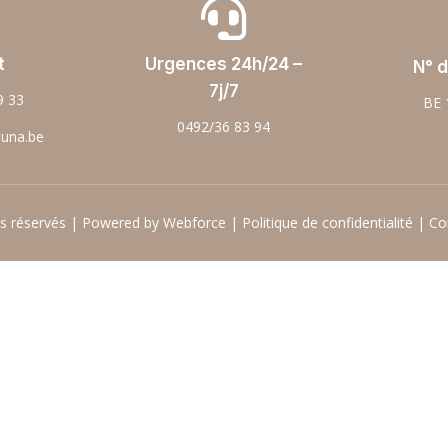

t
Urgences 24h/24 –
N° d
7j/7
9 33
BE 
0492/36 83 94
ouna.be
ts réservés | Powered by Webforce |
Politique de confidentialité
|
Co