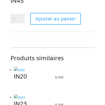
IN45
quantité
Ajouter au panier
de
IN45
Produits similaires
IN20
8,00
€
IN23
8,00
€