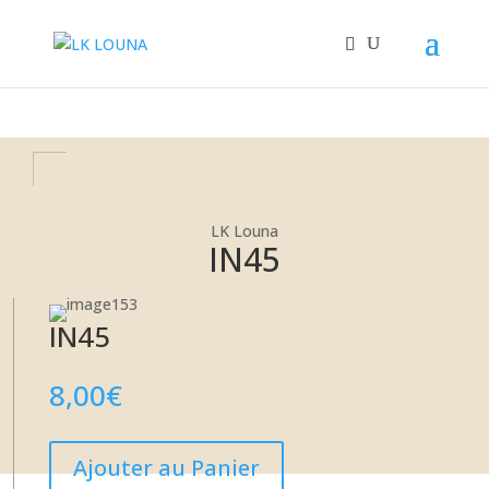
+32 67/33.29.33
LK Louna
LK Louna
IN45
IN45
8,00
€
Ajouter au Panier