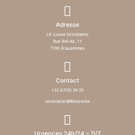

Adresse
LK Louna Stroobants
Rue Bel-Air, 11
7190 Écaussinnes

Contact
+32 67/33 29 33
secretariat@lklouna.be

Urgences 24h/24 – 7j/7